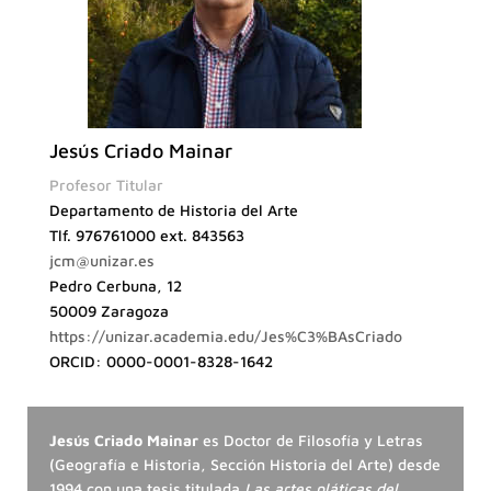
Jesús Criado Mainar
Profesor Titular
Departamento de Historia del Arte
Tlf. 976761000 ext. 843563
jcm@unizar.es
Pedro Cerbuna, 12
50009 Zaragoza
https://unizar.academia.edu/Jes%C3%BAsCriado
ORCID: 0000-0001-8328-1642
Jesús Criado Mainar
es Doctor de Filosofía y Letras
(Geografía e Historia, Sección Historia del Arte) desde
1994 con una tesis titulada
Las artes pláticas del