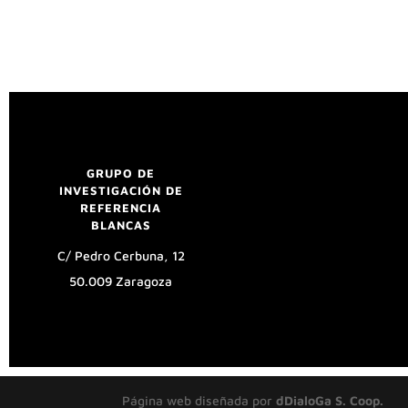
GRUPO DE
UNIVERSIDAD DE
INVESTIGACIÓN DE
ZARAGOZA
REFERENCIA
Aviso legal
BLANCAS
Política de privacidad
C/ Pedro Cerbuna, 12
50.009 Zaragoza
Página web diseñada por
dDialoGa S. Coop.