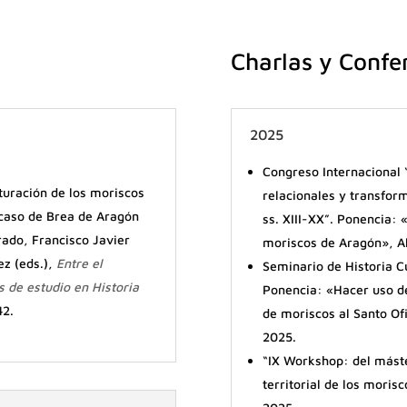
Charlas y Confe
2025
Congreso Internacional 
turación de los moriscos
relacionales y transfor
 caso de Brea de Aragón
ss. XIII-XX”. Ponencia: «
rado, Francisco Javier
moriscos de Aragón», A
ez (eds.),
Entre el
Seminario de Historia C
s de estudio en Historia
Ponencia: «Hacer uso de
42.
de moriscos al Santo Of
2025.
“IX Workshop: del máste
territorial de los mori